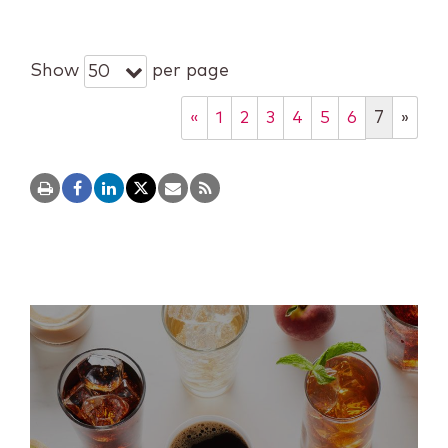
Show
per page
50
7
»
«
1
2
3
4
5
6